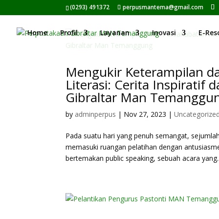
(0293) 491372
perpusmantema@gmail.com
Home
Profil
Layanan
Inovasi
E-Res
Mengukir Keterampilan da
Literasi: Cerita Inspiratif
Gibraltar Man Temanggu
by
adminperpus
|
Nov 27, 2023
|
Uncategorize
Pada suatu hari yang penuh semangat, sejumlah
memasuki ruangan pelatihan dengan antusiasme 
bertemakan public speaking, sebuah acara yang..