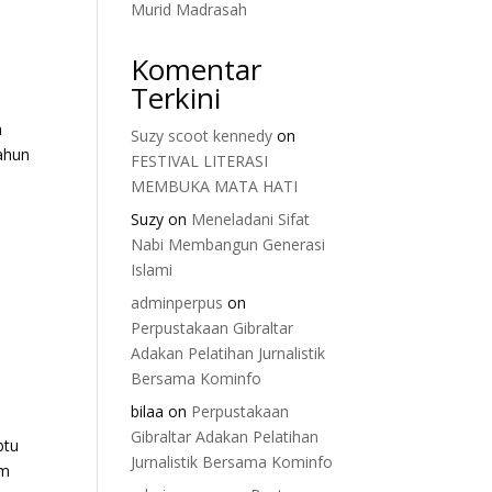
Murid Madrasah
Komentar
Terkini
h
Suzy scoot kennedy
on
tahun
FESTIVAL LITERASI
MEMBUKA MATA HATI
Suzy
on
Meneladani Sifat
Nabi Membangun Generasi
Islami
adminperpus
on
Perpustakaan Gibraltar
Adakan Pelatihan Jurnalistik
Bersama Kominfo
bilaa
on
Perpustakaan
Gibraltar Adakan Pelatihan
btu
Jurnalistik Bersama Kominfo
am