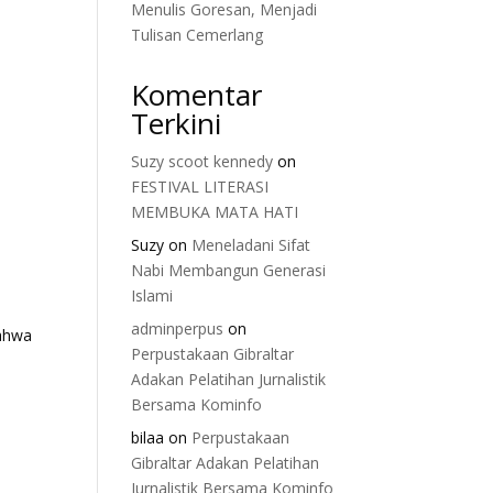
Menulis Goresan, Menjadi
Tulisan Cemerlang
u
Komentar
Terkini
Suzy scoot kennedy
on
FESTIVAL LITERASI
MEMBUKA MATA HATI
Suzy
on
Meneladani Sifat
Nabi Membangun Generasi
Islami
adminperpus
on
ahwa
Perpustakaan Gibraltar
Adakan Pelatihan Jurnalistik
Bersama Kominfo
bilaa
on
Perpustakaan
Gibraltar Adakan Pelatihan
Jurnalistik Bersama Kominfo