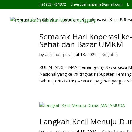
(0293) 491372
perpusmantema@gmail.com
Home
Profil
Layanan
Inovasi
E-Res
Semarak Hari Koperasi ke
Sehat dan Bazar UMKM
by
adminperpus
|
Jul 18, 2026
|
Kegiatan
KULINTANG – MAN Temanggung Siswa-siswi MAN
Nasional yang ke-79 tingkat Kabupaten Temang
Sabtu (18/07/2026). Acara di pagi hari yang cerah.
Langkah Kecil Menuju D
by
adminperpus
|
Jul 18, 2026
|
Karya Siswa
,
Ke