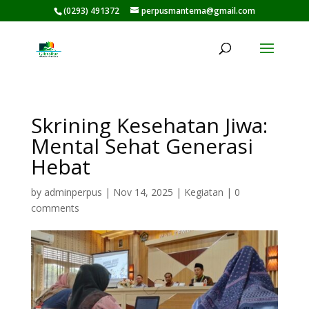
(0293) 491372
perpusmantema@gmail.com
Skrining Kesehatan Jiwa:
Mental Sehat Generasi
Hebat
by
adminperpus
|
Nov 14, 2025
|
Kegiatan
|
0
comments