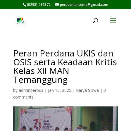
(0293) 491372
perpusmantema@gmail.com
Peran Perdana UKIS dan
OSIS serta Keadaan Kritis
Kelas XII MAN
Temanggung
by
adminperpus
|
Jan 13, 2025
|
Karya Siswa
|
0
comments