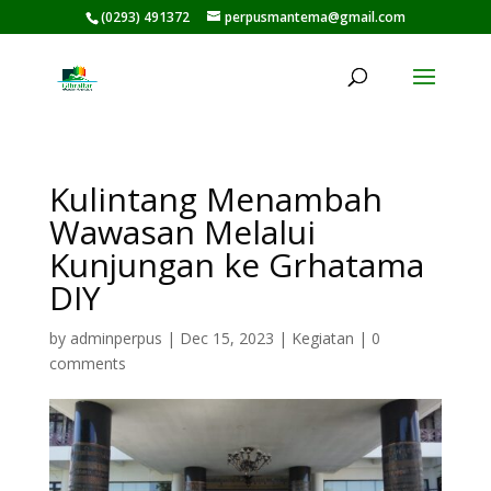
(0293) 491372
perpusmantema@gmail.com
Kulintang Menambah
Wawasan Melalui
Kunjungan ke Grhatama
DIY
by
adminperpus
|
Dec 15, 2023
|
Kegiatan
|
0
comments